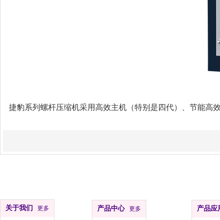
捷豹系列螺杆压缩机采用高效主机（特别是四代）、节能高
关于我们
更多
产品中心
产品应
更多