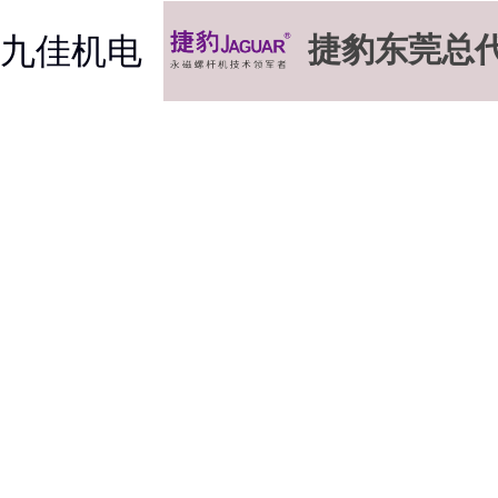
九佳机电
捷豹东莞总